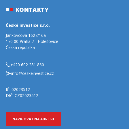
get google maps embed code
KONTAKTY
České investice s.r.o.
Jankovcova 1627/16a
170 00 Praha 7 - Holešovice
Česká republika
+420 602 281 860
info@ceskeinvestice.cz
IČ: 02023512
DIČ: CZ02023512
NAVIGOVAT NA ADRESU